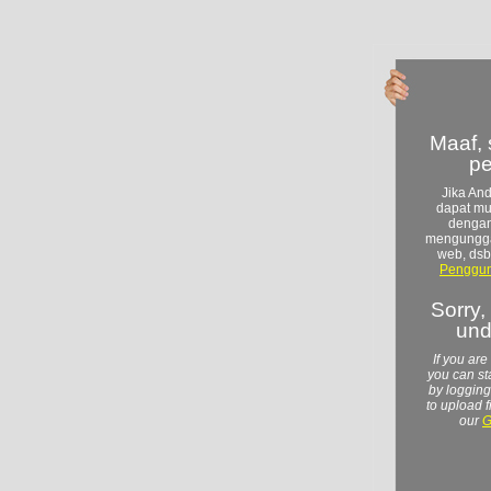
Maaf, 
p
Jika And
dapat mu
dengan
mengunggah
web, dsb
Penggun
Sorry, 
und
If you are
you can st
by logging
to upload f
our
G